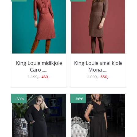
King Louie midikjole
King Louie smal kjole
Caro ..
...
Mona .
...
1.199,-
480,-
1.099,-
550,-
-83%
-86%