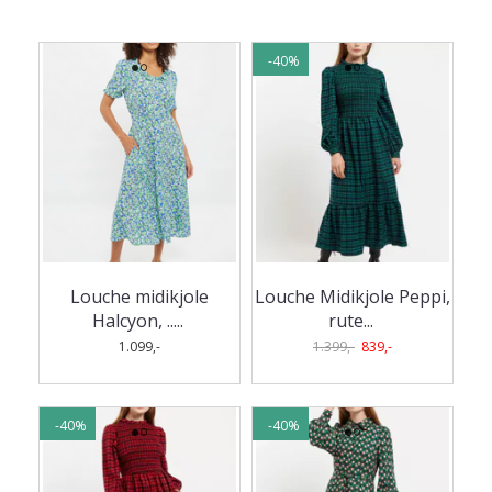
-40%
Louche midikjole
Louche Midikjole Peppi,
Halcyon, ..
...
rute
...
1.099,-
1.399,-
839,-
-40%
-40%