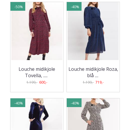
-50%
-40%
Louche midikjole
Louche midikjole Roza,
Tovella, ..
...
blå .
...
1.199,-
600,-
1.199,-
719,-
-40%
-40%