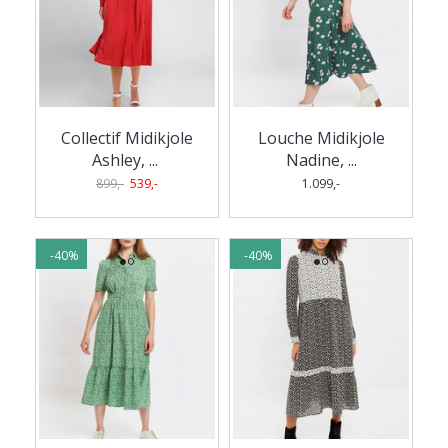
Collectif Midikjole
Louche Midikjole
Ashley,
...
Nadine, ...
899,-
539,-
1.099,-
-40%
-40%