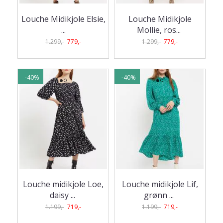
Louche Midikjole Elsie,
Louche Midikjole
...
Mollie, ros
...
1.299,-
779,-
1.299,-
779,-
-40%
-40%
Louche midikjole Loe,
Louche midikjole Lif,
daisy
...
grønn
...
1.199,-
719,-
1.199,-
719,-