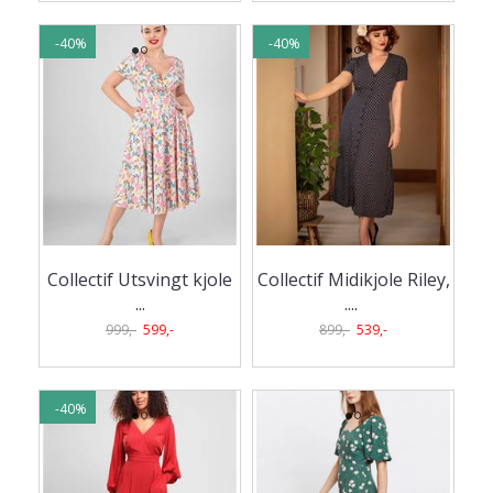
-40%
-40%
Collectif Utsvingt kjole
Collectif Midikjole Riley,
...
.
...
999,-
599,-
899,-
539,-
-40%