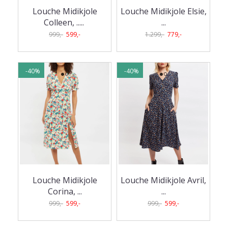
Louche Midikjole
Louche Midikjole Elsie,
Colleen, ..
...
...
999,-
599,-
1.299,-
779,-
-40%
-40%
Louche Midikjole
Louche Midikjole Avril,
Corina, ...
...
999,-
599,-
999,-
599,-