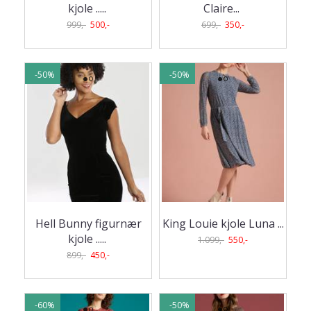
kjole ..
...
Claire
...
999,-
500,-
699,-
350,-
-50%
-50%
Hell Bunny figurnær
King Louie kjole Luna ...
kjole ..
...
1.099,-
550,-
899,-
450,-
-60%
-50%