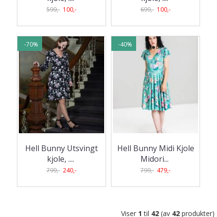
599,-
100,-
699,-
100,-
-70%
-40%
Hell Bunny Utsvingt
Hell Bunny Midi Kjole
kjole, .
...
Midori
...
799,-
240,-
799,-
479,-
Viser
1
til
42
(av
42
produkter)