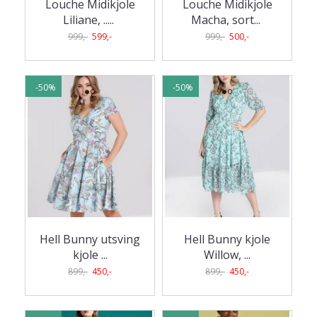
Louche Midikjole
Louche Midikjole
Liliane, ..
...
Macha, sort
...
999,-
599,-
999,-
500,-
-50%
-50%
Hell Bunny utsving
Hell Bunny kjole
kjole ...
Willow, ...
899,-
450,-
899,-
450,-