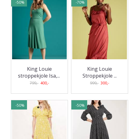
-50%
-70%
King Louie
King Louie
stroppekjole Isa,
...
Stroppekjole ...
799,-
400,-
999,-
300,-
-50%
-50%