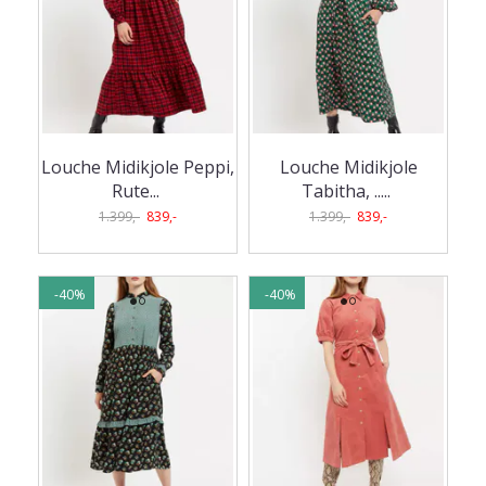
Louche Midikjole Peppi,
Louche Midikjole
Rute
...
Tabitha, ..
...
1.399,-
839,-
1.399,-
839,-
-40%
-40%