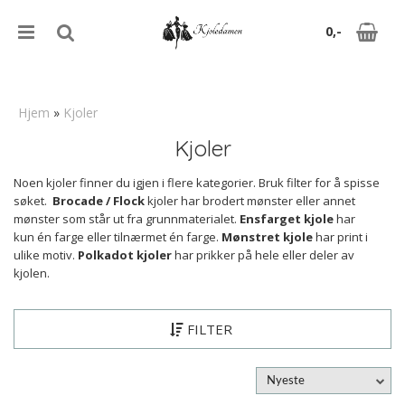
0,-
Hjem
»
Kjoler
Kjoler
Nullstill
Noen kjoler finner du igjen i flere kategorier. Bruk filter for å spisse
Trykk ENTER for å søke
søket.
Brocade / Flock
kjoler har brodert mønster eller annet
mønster som står ut fra grunnmaterialet.
Ensfarget kjole
har
kun én farge eller tilnærmet én farge.
Mønstret kjole
har print i
ulike motiv.
Polkadot kjoler
har prikker på hele eller deler av
kjolen.
FILTER
Nyeste