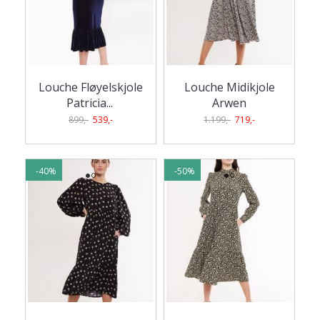
Louche Fløyelskjole
Louche Midikjole
Patricia
...
Arwen
899,-
539,-
1.199,-
719,-
-40%
-50%