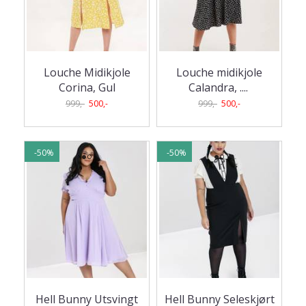
Louche Midikjole
Louche midikjole
Corina, Gul
Calandra, .
...
999,-
500,-
999,-
500,-
-50%
-50%
Hell Bunny Utsvingt
Hell Bunny Seleskjørt