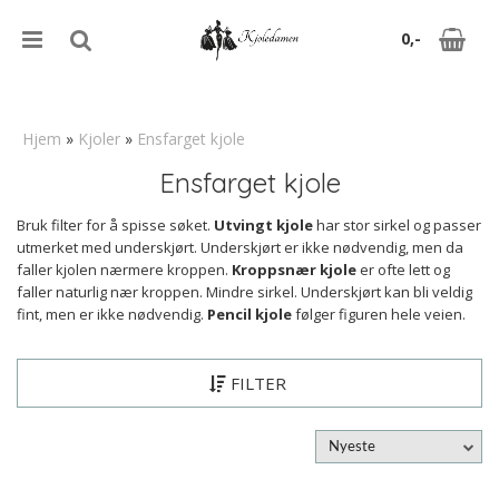
0,-
Hjem
»
Kjoler
»
Ensfarget kjole
Ensfarget kjole
Nullstill
Bruk filter for å spisse søket.
Utvingt kjole
har stor sirkel og passer
Trykk ENTER for å søke
utmerket med underskjørt. Underskjørt er ikke nødvendig, men da
faller kjolen nærmere kroppen.
Kroppsnær kjole
er ofte lett og
faller naturlig nær kroppen. Mindre sirkel. Underskjørt kan bli veldig
fint, men er ikke nødvendig.
Pencil kjole
følger figuren hele veien.
FILTER
Nyeste