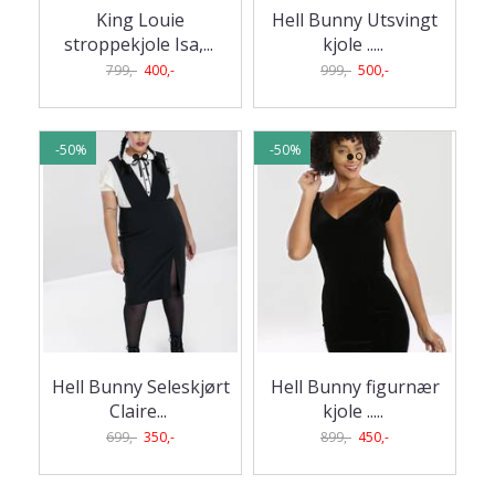
King Louie
Hell Bunny Utsvingt
stroppekjole Isa,
...
kjole ..
...
799,-
400,-
999,-
500,-
-50%
-50%
Hell Bunny Seleskjørt
Hell Bunny figurnær
Claire
...
kjole ..
...
699,-
350,-
899,-
450,-