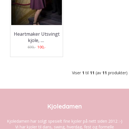
Heartmaker Utsvingt
kjole, .
...
699,-
100,-
Viser
1
til
11
(av
11
produkter)
Kjoledamen
Kjoledamen har solgt spesielt fine kjoler på nett siden 2012 :-)
Vi har kjoler til dans, swing, hverdag, fest og formelle