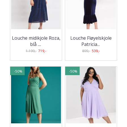
Louche midikjole Roza,
Louche Fløyelskjole
blå .
...
Patricia
...
1.199,-
719,-
899,-
539,-
-50%
-50%