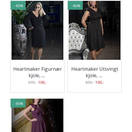
-83%
-86%
Heartmaker Figurnær
Heartmaker Utsvingt
kjole, .
...
kjole, .
...
599,-
100,-
699,-
100,-
-86%