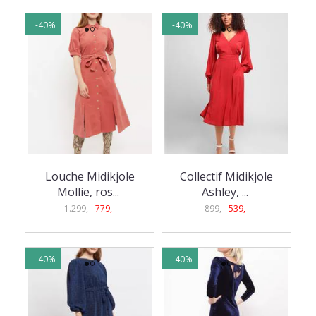
-40%
-40%
Louche Midikjole
Collectif Midikjole
Mollie, ros
...
Ashley,
...
1.299,-
779,-
899,-
539,-
-40%
-40%