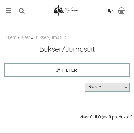
0,-
Hjem
»
Klær
»
Bukser/Jumpsuit
Bukser/Jumpsuit
Nullstill
Trykk ENTER for å søke
FILTER
Nyeste
Viser
0
til
0
(av
0
produkter)