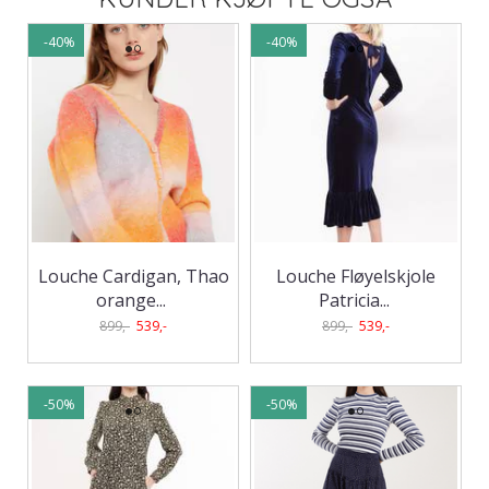
-40%
-40%
Louche Cardigan, Thao
Louche Fløyelskjole
orange
...
Patricia
...
899,-
539,-
899,-
539,-
-50%
-50%