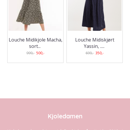
Louche Midikjole Macha,
Louche Midiskjørt
sort
...
Yassin, ..
...
999,-
500,-
699,-
350,-
Kjoledamen