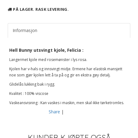
PÅ LAGER. RASK LEVERING.
Informasjon
Hell Bunny utsvingt kjole, Felicia :
Langermet kjole med rosemønster i lys rosa.
Kjolen har v-hals og innsvingt midje. Ermene har elastisk mansjett
noe som gjør kjolen lett å ta på og gir en ekstra gøy detalj.
Glidelås lukking bak i rygg.
Kvalitet : 100% viscose
Vaskeansvisning : Kan vaskes i maskin, men skal ikke tørketromles.
Share
|
KUNDER KJØPTE OGSÅ