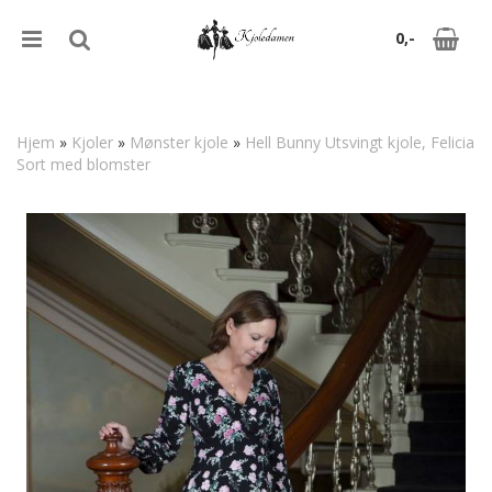
0,-
Hjem
»
Kjoler
»
Mønster kjole
»
Hell Bunny Utsvingt kjole, Felicia
Sort med blomster
Nullstill
Trykk ENTER for å søke