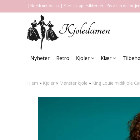
| Norsk nettbutikk | Klarna kjøpersikkerhet | Servicen du fortje
Nyheter
Retro
Kjoler
Klær
Tilbeh
Hjem
»
Kjoler
»
Mønster kjole
»
King Louie midikjole C