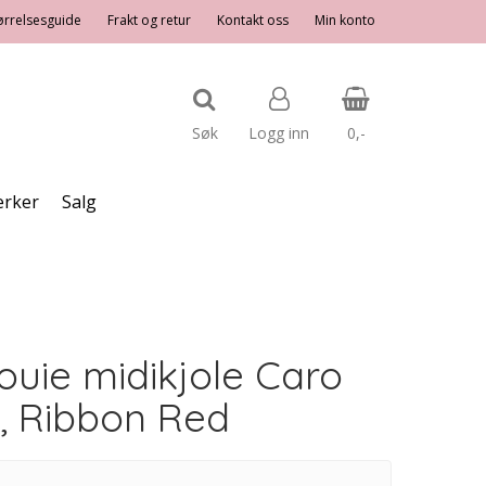
ørrelsesguide
Frakt og retur
Kontakt oss
Min konto
Søk
Logg inn
0,-
rker
Salg
Nullstill
Trykk ENTER for å søke
ouie midikjole Caro
, Ribbon Red