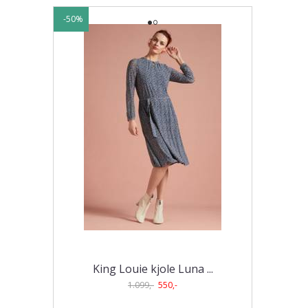
-50%
King Louie kjole Luna ...
1.099,-
550,-