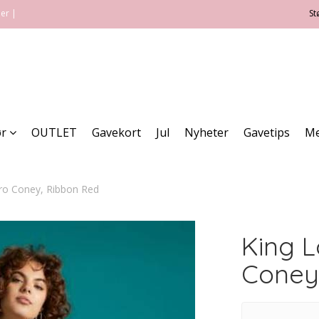
ner |
St
ør
OUTLET
Gavekort
Jul
Nyheter
Gavetips
Me
aro Coney, Ribbon Red
King L
Coney