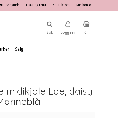
ørrelsesguide
Frakt og retur
Kontakt oss
Min konto
Søk
Logg inn
0,-
rker
Salg
Nullstill
Trykk ENTER for å søke
 midikjole Loe, daisy
Marineblå