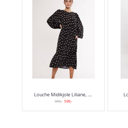
Louche Midikjole Liliane, ..
...
Lo
999,-
599,-