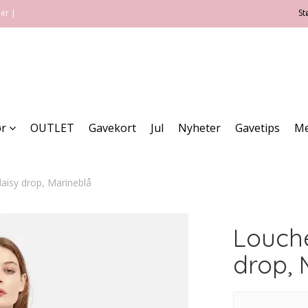
ner |
St
ør
OUTLET
Gavekort
Jul
Nyheter
Gavetips
Me
aisy drop, Marineblå
Louche
drop, 