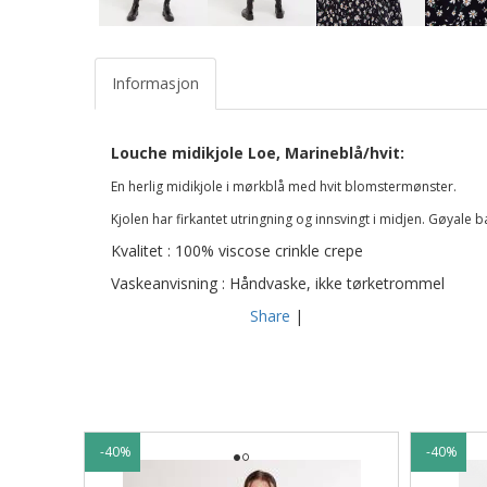
Informasjon
Louche midikjole Loe, Marineblå/hvit:
En herlig midikjole i mørkblå med hvit blomstermønster.
Kjolen har firkantet utringning og innsvingt i midjen. Gøyale b
Kvalitet : 100% viscose crinkle crepe
Vaskeanvisning : Håndvaske, ikke tørketrommel
Share
|
-40%
-40%