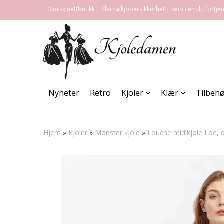
| Norsk nettbutikk | Klarna kjøpersikkerhet | Servicen du fortje
Nyheter
Retro
Kjoler
Klær
Tilbeh
Hjem
»
Kjoler
»
Mønster kjole
»
Louche midikjole Loe, d