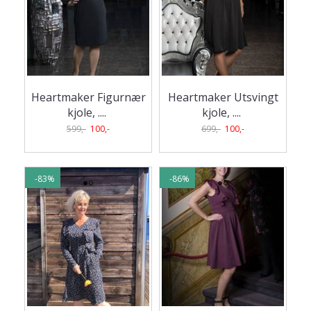
Heartmaker Figurnær
Heartmaker Utsvingt
kjole, .
...
kjole, .
...
599,-
100,-
699,-
100,-
-83%
-86%