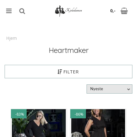
0,-
Hjem
Heartmaker
Nullstill
Trykk ENTER for å søke
FILTER
Nyeste
-83%
-86%