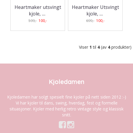
Heartmaker utsvingt
Heartmaker Utsvingt
kjole, .
...
kjole, .
...
599,-
100,-
699,-
100,-
Viser
1
til
4
(av
4
produkter)
Kjoledamen
Kjoledamen har solgt spesielt fine kjoler på nett siden 2012 :-)
Vi har kjoler til dans, swing, hverdag, fest og formelle
situasjoner. Kjoler med herlig retro vintage style og klassisk
snitt.