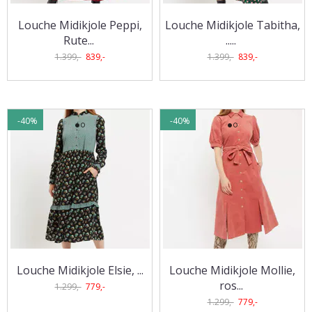
Louche Midikjole Peppi,
Louche Midikjole Tabitha,
Rute
...
..
...
1.399,-
839,-
1.399,-
839,-
-40%
-40%
Louche Midikjole Elsie, ...
Louche Midikjole Mollie,
ros
...
1.299,-
779,-
1.299,-
779,-