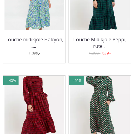
Louche midikjole Halcyon,
Louche Midikjole Peppi,
..
...
rute
...
1.099,-
1.399,-
839,-
-40%
-40%