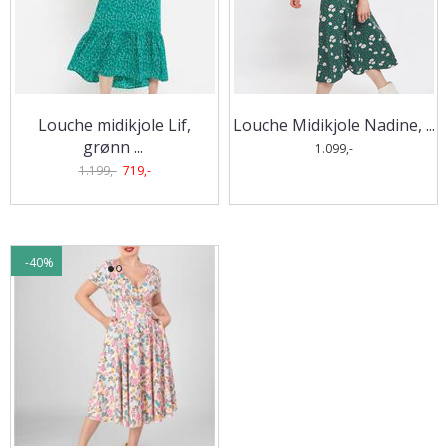
Louche midikjole Lif,
Louche Midikjole Nadine, ...
grønn
...
1.099,-
1.199,-
719,-
-40%